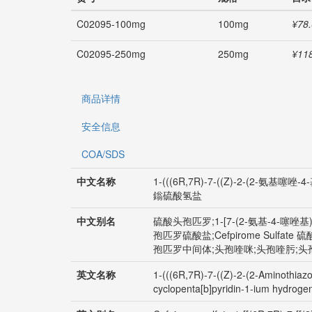
C02095-100mg
100mg
¥78
C02095-250mg
250mg
¥11
商品详情
安全信息
COA/SDS
中文名称
1-(((6R,7R)-7-((Z)-2-(2-氨基
鎓硫酸氢盐
中文别名
硫酸头孢匹罗;1-[7-(2-氨基-4-噻唑基
孢匹罗硫酸盐;Cefpirome Sulfate
孢匹罗中间体;头孢喹咪;头孢喹肟;头
英文名称
1-(((6R,7R)-7-((Z)-2-(2-Aminothiazo
cyclopenta[b]pyridin-1-ium hydrogen