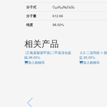
分子式
C
H
N
O
S
22
24
6
9
3
分子量
612.66
纯度
98.00%
相关产品
(乙氧基羰基甲基)二甲基溴化硫
2,3-二溴丙烷-1
鎓,98.00%
盐,95.00%
加入购物车
加入购物车