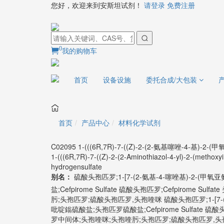
您好，欢迎来到安斯坦试剂！
请登录
免费注册
0
我的购物车
首页
设备设施
委托合成/大包装
首页
产品中心
材料化学试剂
C02095 1-(((6R,7R)-7-((Z)-2-(2-氨基噻唑-4-
1-(((6R,7R)-7-((Z)-2-(2-Aminothiazol-4-yl)-2-(methoxy
hydrogensulfate
别名：
硫酸头孢匹罗;1-[7-(2-氨基-4-噻唑基)-2-(甲氧
盐;Cefpirome Sulfate 硫酸头孢匹罗;Cefpirome
肟;头孢匹罗;硫酸头孢匹罗,头孢喹咪
硫酸头孢匹罗;1-[7-
吡啶鎓硫酸盐;头孢匹罗硫酸盐;Cefpirome Sulfate 硫酸头
罗中间体;头孢喹咪;头孢喹肟;头孢匹罗;硫酸头孢匹罗,