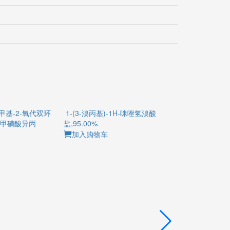
7-二甲基-2-氧代双环
1-(3-溴丙基)-1H-咪唑氢溴酸
硫甲磺酸钠,97
-基)甲磺酸异丙
盐,95.00%
加入购物车
加入购物车