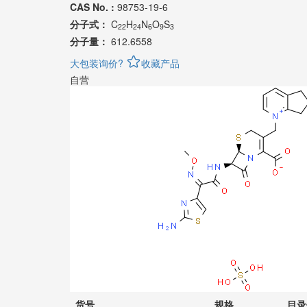
CAS No. :
98753-19-6
分子式：
C
H
N
O
S
22
24
6
9
3
分子量：
612.6558
大包装询价?
收藏产品
自营
货号
规格
目录