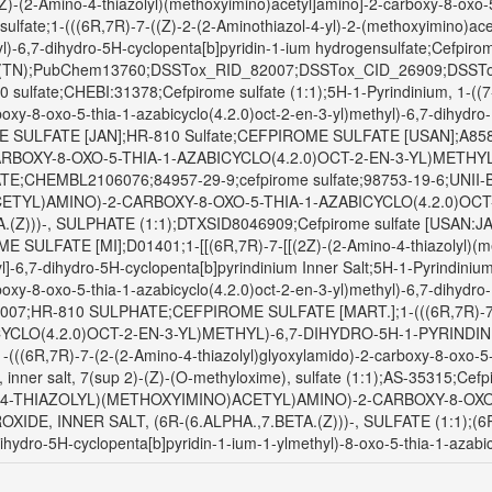
2Z)-(2-Amino-4-thiazolyl)(methoxyimino)acetyl]amino]-2-carboxy-8-oxo-5-
sulfate;1-(((6R,7R)-7-((Z)-2-(2-Aminothiazol-4-yl)-2-(methoxyimino)ac
hyl)-6,7-dihydro-5H-cyclopenta[b]pyridin-1-ium hydrogensulfate;Cefp
(TN);PubChem13760;DSSTox_RID_82007;DSSTox_CID_26909;DSSTox
lfate;CHEBI:31378;Cefpirome sulfate (1:1);5H-1-Pyrindinium, 1-((7-(
xy-8-oxo-5-thia-1-azabicyclo(4.2.0)oct-2-en-3-yl)methyl)-6,7-dihydro-,
SULFATE [JAN];HR-810 Sulfate;CEFPIROME SULFATE [USAN];A8585
RBOXY-8-OXO-5-THIA-1-AZABICYCLO(4.2.0)OCT-2-EN-3-YL)METHY
E;CHEMBL2106076;84957-29-9;cefpirome sulfate;98753-19-6;UNII-
TYL)AMINO)-2-CARBOXY-8-OXO-5-THIA-1-AZABICYCLO(4.2.0)OCT-
.(Z)))-, SULPHATE (1:1);DTXSID8046909;Cefpirome sulfate [USAN:JAN
ULFATE [MI];D01401;1-[[(6R,7R)-7-[[(2Z)-(2-Amino-4-thiazolyl)(met
l]-6,7-dihydro-5H-cyclopenta[b]pyrindinium Inner Salt;5H-1-Pyrindinium,
xy-8-oxo-5-thia-1-azabicyclo(4.2.0)oct-2-en-3-yl)methyl)-6,7-dihydro-, 
C3007;HR-810 SULPHATE;CEFPIROME SULFATE [MART.];1-(((6R,7R)
YCLO(4.2.0)OCT-2-EN-3-YL)METHYL)-6,7-DIHYDRO-5H-1-PYRINDINI
6R,7R)-7-(2-(2-Amino-4-thiazolyl)glyoxylamido)-2-carboxy-8-oxo-5-th
 inner salt, 7(sup 2)-(Z)-(O-methyloxime), sulfate (1:1);AS-35315;Cefp
NO-4-THIAZOLYL)(METHOXYIMINO)ACETYL)AMINO)-2-CARBOXY-8-OXO-
E, INNER SALT, (6R-(6.ALPHA.,7.BETA.(Z)))-, SULFATE (1:1);(6R,7R)
hydro-5H-cyclopenta[b]pyridin-1-ium-1-ylmethyl)-8-oxo-5-thia-1-azabic