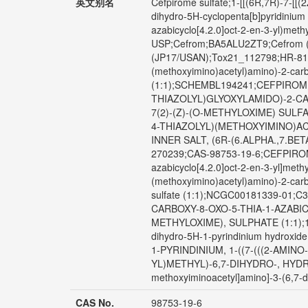
英文别名
Cefpirome sulfate;1-[[(6R,7R)-7-[[(
dihydro-5H-cyclopenta[b]pyridinium 
azabicyclo[4.2.0]oct-2-en-3-yl)met
USP;Cefrom;BA5ALU2ZT9;Cefrom 
(JP17/USAN);Tox21_112798;HR-810 su
(methoxyimino)acetyl)amino)-2-carbo
(1:1);SCHEMBL194241;CEFPIROME 
THIAZOLYL)GLYOXYLAMIDO)-2-CA
7(2)-(Z)-(O-METHYLOXIME) SULFAT
4-THIAZOLYL)(METHOXYIMINO)ACE
INNER SALT, (6R-(6.ALPHA.,7.BETA
270239;CAS-98753-19-6;CEFPIROME S
azabicyclo[4.2.0]oct-2-en-3-yl]methy
(methoxyimino)acetyl)amino)-2-carbo
sulfate (1:1);NCGC00181339-01;
CARBOXY-8-OXO-5-THIA-1-AZABIC
METHYLOXIME), SULPHATE (1:1);1-(((
dihydro-5H-1-pyrindinium hydroxide,
1-PYRINDINIUM, 1-((7-(((2-AMI
YL)METHYL)-6,7-DIHYDRO-, HYDROXID
methoxyiminoacetyl]amino]-3-(6,7-di
CAS No.
98753-19-6