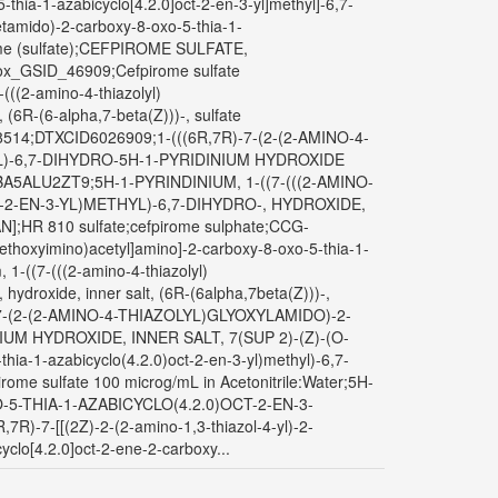
thia-1-azabicyclo[4.2.0]oct-2-en-3-yl]methyl]-6,7-
etamido)-2-carboxy-8-oxo-5-thia-1-
irome (sulfate);CEFPIROME SULFATE,
_GSID_46909;Cefpirome sulfate
((2-amino-4-thiazolyl)
 (6R-(6-alpha,7-beta(Z)))-, sulfate
14;DTXCID6026909;1-(((6R,7R)-7-(2-(2-AMINO-4-
L)-6,7-DIHYDRO-5H-1-PYRIDINIUM HYDROXIDE
BA5ALU2ZT9;5H-1-PYRINDINIUM, 1-((7-(((2-AMINO-
2-EN-3-YL)METHYL)-6,7-DIHYDRO-, HYDROXIDE,
];HR 810 sulfate;cefpirome sulphate;CCG-
hoxyimino)acetyl]amino]-2-carboxy-8-oxo-5-thia-1-
 1-((7-(((2-amino-4-thiazolyl)
hydroxide, inner salt, (6R-(6alpha,7beta(Z)))-,
-7-(2-(2-AMINO-4-THIAZOLYL)GLYOXYLAMIDO)-2-
UM HYDROXIDE, INNER SALT, 7(SUP 2)-(Z)-(O-
ia-1-azabicyclo(4.2.0)oct-2-en-3-yl)methyl)-6,7-
irome sulfate 100 microg/mL in Acetonitrile:Water;5H-
5-THIA-1-AZABICYCLO(4.2.0)OCT-2-EN-3-
-7-[[(2Z)-2-(2-amino-1,3-thiazol-4-yl)-2-
yclo[4.2.0]oct-2-ene-2-carboxy...