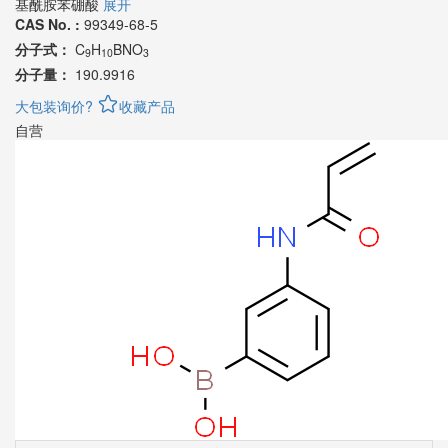
基酰胺苯硼酸
展开
CAS No. :
99349-68-5
分子式：
C
H
BNO
9
10
3
分子量：
190.9916
大包装询价?
收藏产品
自营