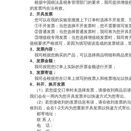
根据中国税法及税务管理部门的要求，我司提供增值税
的发票均合法有效。
2、开具发票
您可以在我的实验室搜搜上下订单时选择不开发票、开
①不开发票：当您选择不开发票时，您不需要填写发
②普通发票：当您选择普通发票时，我司将为您开具普
③增值税专用发票：当您选择增值税发票时，我司将为
值税要求严格填写，若因为填写错误造成的发票错误，
3、发票内容：
我司根据您购买的产品，可以选择商品明细和商品类
4、发票金额：
我司按照您订单上实际的开票金额进行开票；
5、发票寄送：
我司会根据您在订单上填写的收票人和收票地址以快递
6、补开、换开发票
（1）若您提交订单时未选择发票，请接收到商品后请
我们会在一周内为您开具发票并以快递方式为您寄出。
（2）若您接收到的发票信息有误，请在收到发票的当
收到后，会在1-2天内为您重新开具发票以快递方式寄出
邮寄地址：
联 系 人：
电 话：
邮 编：