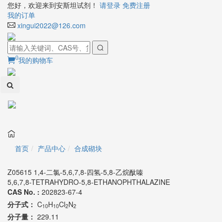
您好，欢迎来到安斯坦试剂！
请登录
免费注册
我的订单
xingui2022@126.com
0
我的购物车
Toggl
naviga
首页
产品中心
合成砌块
Z05615 1,4-二氯-5,6,7,8-四氢-5,8-乙烷酞嗪
5,6,7,8-TETRAHYDRO-5,8-ETHANOPHTHALAZINE
CAS No. :
202823-67-4
分子式：
C
H
Cl
N
10
10
2
2
分子量：
229.11