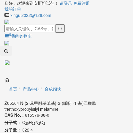
您好，欢迎来到安斯坦试剂！
请登录
免费注册
我的订单
xingui2022@126.com
0
我的购物车
Toggl
naviga
首页
产品中心
合成砌块
Z05564 N-(2-苯甲酰基苯基)-2-(哌啶 -1-基)乙酰胺
triethoxypropylsilyl melamine
CAS No. :
615576-88-0
分子式：
C
H
N
O
20
22
2
2
分子量：
322.4