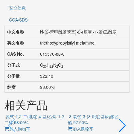
安全信息
COA/SDS
中文名称
N-(2-苯甲酰基苯基)-2-(哌啶 -1-基)乙酰胺
英文名称
triethoxypropylsilyl melamine
CAS No.
615576-88-0
分子式
C
H
N
O
20
22
2
2
分子量
322.40
纯度
98.00%
相关产品
反式-1,2-二(吡啶-4-基)乙烷-1,2-
3-氧代-3-(3-吡啶基)丙酸乙
二醇,98.00%
酯,97.00%
加入购物车
加入购物车