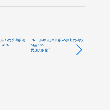
-羟基-1-丙烷磺酸
N-三(羟甲基)甲氨酸-2-羟基丙磺
2,2',2'',2'
rial 40%
酸钠盐,99%
苯并[c][1,2]恶
羟基-5-甲基-3
加入购物车
基))双(氮杂三
(1:4),Ind
加入购物车