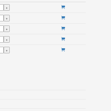
+
+
+
+
+