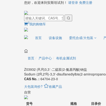
您好，欢迎来到安斯坦试剂！
请登录
免费注册
0
我的购物车
首页
设备设施
委托合成/大包装
首页
产品中心
有机金属试剂
Z03932 (R,R)3,3ˊ-二硫双(2-氨基丙酸)钠盐
Sodium (2R,2'R)-3,3'-disulfanediylbis(2-aminopropano
CAS No. :
64704-23-0
大包装询价?
收藏产品
自营
货号
规格
目录价