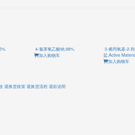
95%
4-氯苯氧乙酸钠,98%
3-烯丙氧基-2
钠盐,Active Mate
加入购物车
加入购物车
收
退换货政策
退换货流程
退款说明