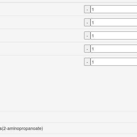
-
-
-
-
-
bis(2-aminopropanoate)