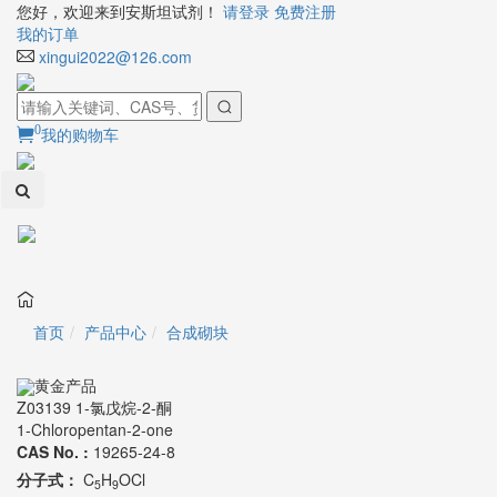
您好，欢迎来到安斯坦试剂！
请登录
免费注册
我的订单
xingui2022@126.com
0
我的购物车
Toggl
naviga
首页
产品中心
合成砌块
黄金产品
Z03139 1-氯戊烷-2-酮
1-Chloropentan-2-one
CAS No. :
19265-24-8
分子式：
C
H
OCl
5
9