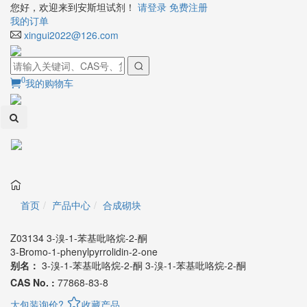
您好，欢迎来到安斯坦试剂！
请登录
免费注册
我的订单
xingui2022@126.com
0
我的购物车
Toggl
naviga
首页
产品中心
合成砌块
Z03134 3-溴-1-苯基吡咯烷-2-酮
3-Bromo-1-phenylpyrrolidin-2-one
别名：
3-溴-1-苯基吡咯烷-2-酮
3-溴-1-苯基吡咯烷-2-酮
CAS No. :
77868-83-8
大包装询价?
收藏产品