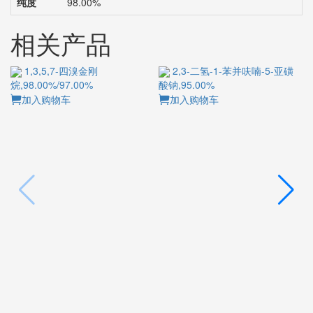
纯度
98.00%
相关产品
1,3,5,7-四溴金刚
2,3-二氢-1-苯并呋喃-5-亚磺酸
烷,98.00%/97.00%
钠,95.00%
酮
加入购物车
加入购物车