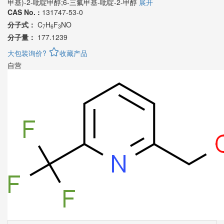
甲基)-2-吡啶甲醇;6-三氟甲基-吡啶-2-甲醇
展开
CAS No. :
131747-53-0
分子式：
C
H
F
NO
7
6
3
分子量：
177.1239
大包装询价?
收藏产品
自营