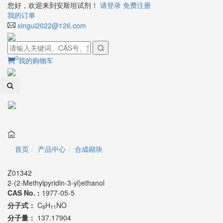
您好，欢迎来到安斯坦试剂！
请登录
免费注册
我的订单
xingui2022@126.com
0
我的购物车
Toggl
naviga
首页
产品中心
合成砌块
Z01342
2-(2-Methylpyridin-3-yl)ethanol
CAS No. :
1977-05-5
分子式：
C
H
NO
8
11
分子量：
137.17904