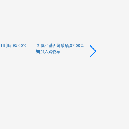
H-吡喃,95.00%
2-氯乙基丙烯酸酯,97.00%
1-苄基-3-哌啶酮
加入购物车
加入购物车