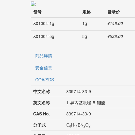
货号
规格
目录价
X01004-1g
1g
¥146.00
X01004-5g
5g
¥538.00
商品详情
安全信息
COA/SDS
中文名称
839714-33-9
英文名称
1-异丙基吡唑-5-硼酸
CAS No.
839714-33-9
分子式
C
H
BN
O
6
11
2
2