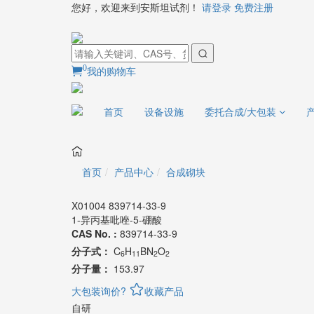
您好，欢迎来到安斯坦试剂！
请登录
免费注册
0
我的购物车
首页
设备设施
委托合成/大包装
首页
产品中心
合成砌块
X01004 839714-33-9
1-异丙基吡唑-5-硼酸
CAS No. :
839714-33-9
分子式：
C
H
BN
O
6
11
2
2
分子量：
153.97
大包装询价?
收藏产品
自研