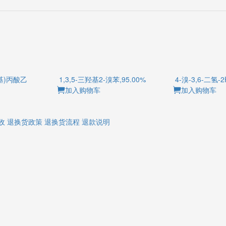
啶基)丙酸乙
1,3,5-三羟基2-溴苯,95.00%
4-溴-3,6-二氢-2
加入购物车
加入购物车
收
退换货政策
退换货流程
退款说明