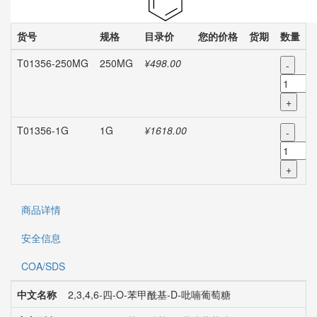
货号
规格
目录价
您的价格
货期
数量
T01356-250MG
250MG
¥498.00
-
+
T01356-1G
1G
¥1618.00
-
+
商品详情
安全信息
COA/SDS
中文名称
2,3,4,6-四-O-苯甲酰基-D-吡喃葡萄糖