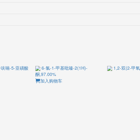
呋喃-5-亚磺酸
6-氯-1-甲基吡嗪-2(1H)-酮,97.00%
1,2-双(2-甲氧
加入购物车