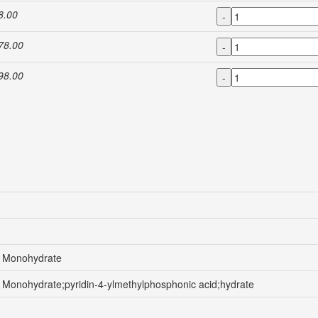
8.00
-
78.00
-
98.00
-
d Monohydrate
d Monohydrate;pyridin-4-ylmethylphosphonic acid;hydrate