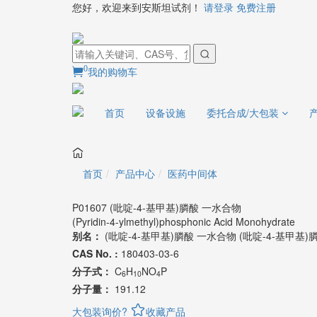
您好，欢迎来到安斯坦试剂！
请登录
免费注册
0
我的购物车
首页
设备设施
委托合成/大包装
首页
产品中心
医药中间体
P01607 (吡啶-4-基甲基)膦酸 一水合物
(Pyridin-4-ylmethyl)phosphonic Acid Monohydrate
别名：
(吡啶-4-基甲基)膦酸 一水合物
(吡啶-4-基甲基)
CAS No. :
180403-03-6
分子式：
C
H
NO
P
6
10
4
分子量：
191.12
大包装询价?
收藏产品