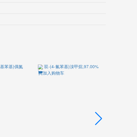
基苯基)偶氮
双-(4-氟苯基)溴甲烷,97.00%
2,6-二氯-9-甲
加入购物车
加入购物车