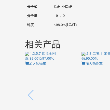
分子式
C
H
NO
P
6
10
4
分子量
191.12
纯度
>98.0%(LC&T)
相关产品
1,3,5,7-四溴金刚
2,3-二氢-1-苯并
烷,98.00%/97.00%
钠,95.00%
加入购物车
加入购物车