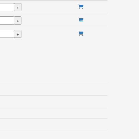
+
+
+