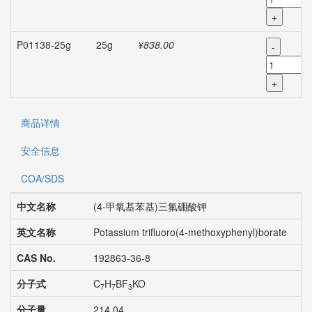
+
P01138-25g
25g
¥838.00
-
+
商品详情
安全信息
COA/SDS
中文名称
(4-甲氧基苯基)三氟硼酸钾
英文名称
Potassium trifluoro(4-methoxyphenyl)borate
CAS No.
192863-36-8
分子式
C
H
BF
KO
7
7
3
分子量
214.04