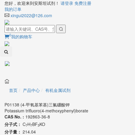
您好，欢迎来到安斯坦试剂！
请登录
免费注册
我的订单
xingui2022@126.com
0
我的购物车
Toggl
naviga
首页
产品中心
有机金属试剂
P01138 (4-甲氧基苯基)三氟硼酸钾
Potassium trifluoro(4-methoxyphenyl)borate
CAS No. :
192863-36-8
分子式：
C
H
BF
KO
7
7
3
分子量：
214.04