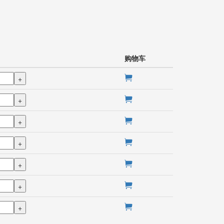
购物车
+
+
+
+
+
+
+