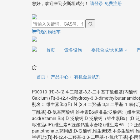
您好，欢迎来到安斯坦试剂！
请登录
免费注册
0
我的购物车
首页
设备设施
委托合成/大包装
首页
产品中心
有机金属试剂
P00010 (R)-3-(2,4-二羟基-3,3-二甲基丁酰氨基)丙酸钙
Calcium (R)-3-(2,4-dihydroxy-3,3-dimethylbutanamido
别名：
维生素B5;(R)-N-(2,4-二羟基-3,3-二甲基-1-
丁酰基)-Β-氨基丙酸钙;维生素B5标准品;泛酸鈣;（维生素B5）D-
acid(Vitamin B5) D-泛酸钙;D-泛酸钙（维生素B5）;D-
标准品(JP);维生素B(泛酸钙盐水合物);维生素B5 （D-泛酸钙）
pantothenate,药用级;D-泛酸钙,维生素B5;本多生酸钙,维
半钙盐;(R)-N-(2,4-二羟基-3,3-二甲基-1-氧代丁基)-β