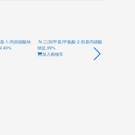
羟基-1-丙烷磺酸钠
N-三(羟甲基)甲氨酸-2-羟基丙磺酸
2,2',2'',2'''
al 40%
钠盐,99%
并[c][1,2]恶噻
基-5-甲基-3,1
加入购物车
双(氮杂三基))四乙
加入购物车