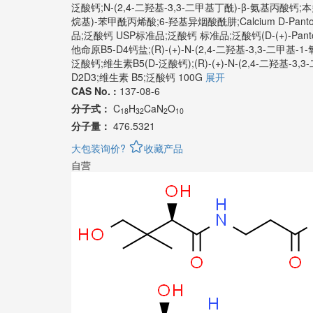
泛酸钙;N-(2,4-二羟基-3,3-二甲基丁酰)-β-氨基丙酸钙
烷基)-苯甲酰丙烯酸;6-羟基异烟酸酰肼;Calcium D-Pantot
品;泛酸钙 USP标准品;泛酸钙 标准品;泛酸钙(D-(+)-Panto
他命原B5-D4钙盐;(R)-(+)-N-(2,4-二羟基-3,3-二甲基
泛酸钙;维生素B5(D-泛酸钙);(R)-(+)-N-(2,4-二羟基-3
D2D3;维生素 B5;泛酸钙 100G
展开
CAS No. :
137-08-6
分子式：
C
H
CaN
O
18
32
2
10
分子量：
476.5321
大包装询价?
收藏产品
自营