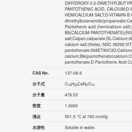
DIHYDROXY-3,3-DIMETHYLBUTYRY
PANTOTHENIC ACID, CALCIUM;D-
HEMICALCIUM SALT;D-VITAMIN B CALC
dimethylbutanamido)propanoate;Cal
Pantothenic acid (hemicalcium sa
B5(CALCIUM PANTOTHENATE)(RG);Vit
salt;Calpan;calpanate;DL-Calcium;d
calcium salt;(theta)-;NSC 36292;VI
pantothenate;568ET80C3D;Calcium pa
calcium;Bis(pantothenato)calcium;C
pantothenate;D-Pantothenic Acid Ca
CAS No.
137-08-6
分子式
C
H
CaN
O
18
32
2
10
分子量
476.53
密度
1.2660
沸点
551.5 °C at 760 mmHg
水溶性
Soluble in water.