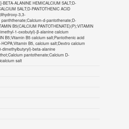
]-BETA-ALANINE HEMICALCIUM SALT;D-
CALCIUM SALT;D-PANTOTHENIC ACID
ihydroxy-3,3-
 panththenate;Calcium-d-pantothenate;D-
ack;VITAMIN B5(CALCIUM PANTOTHENATE)(P);VITAMIN
ethyl-1-oxobutyl)-β-alanine calcium
N B5;Vitamin B5 calcium salt;Pantothenic acid
-HOPA;Vitamin B5, calcium salt;Dextro calcium
-dimethylbutyryl)-beta-alanine
nthot;Calcium pantothenate;Calcium D-
calcium salt