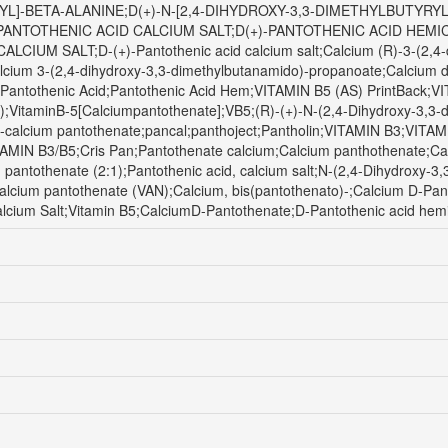
L]-BETA-ALANINE;D(+)-N-[2,4-DIHYDROXY-3,3-DIMETHYLBUTYRYL
PANTOTHENIC ACID CALCIUM SALT;D(+)-PANTOTHENIC ACID HEMI
IUM SALT;D-(+)-Pantothenic acid calcium salt;Calcium (R)-3-(2,4-d
cium 3-(2,4-dihydroxy-3,3-dimethylbutanamido)-propanoate;Calcium d
lt);Pantothenic Acid;Pantothenic Acid Hem;VITAMIN B5 (AS) PrintB
aminB-5[Calciumpantothenate];VB5;(R)-(+)-N-(2,4-Dihydroxy-3,3-dim
l-calcium pantothenate;pancal;panthoject;Pantholin;VITAMIN B3;VITAMI
TAMIN B3/B5;Cris Pan;Pantothenate calcium;Calcium panthothenate;Ca
ntothenate (2:1);Pantothenic acid, calcium salt;N-(2,4-Dihydroxy-3,3
alcium pantothenate (VAN);Calcium, bis(pantothenato)-;Calcium D-Pa
lcium Salt;Vitamin B5;CalciumD-Pantothenate;D-Pantothenic acid hemi