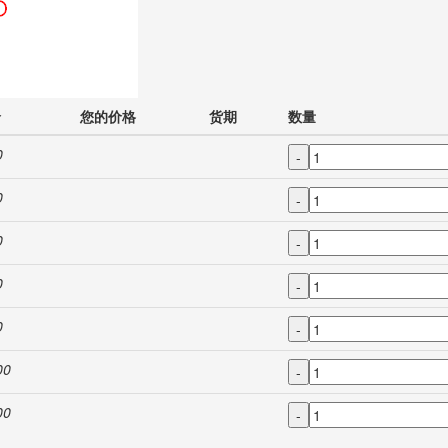
价
您的价格
货期
数量
0
-
0
-
0
-
0
-
0
-
00
-
00
-