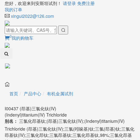
您好，欢迎来到安斯坦试剂！
请登录
免费注册
我的订单
xingui2022@126.com
0
我的购物车
Toggl
naviga
首页
产品中心
有机金属试剂
I00437 (茚基)三氯化钛(IV)
(Indenyl)titanium(IV) Trichloride
别名：
三氯化茚基钛;(茚基)三氯化钛(IV);(Indenyl)titanium(IV)
Trichloride (茚基)三氯化钛(IV);三氯(吲哚基)钛;三氯(茚基)钛;三氯化
茚基钛(IV);三氯化茚钛;三氯茚基钛;三氯化茚基钛,98%;三氯化茚基