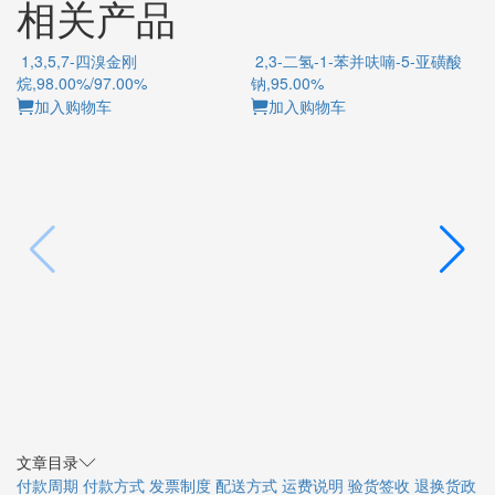
相关产品
1,3,5,7-四溴金刚
2,3-二氢-1-苯并呋喃-5-亚磺酸
烷,98.00%/97.00%
钠,95.00%
酮
加入购物车
加入购物车
文章目录
付款周期
付款方式
发票制度
配送方式
运费说明
验货签收
退换货政