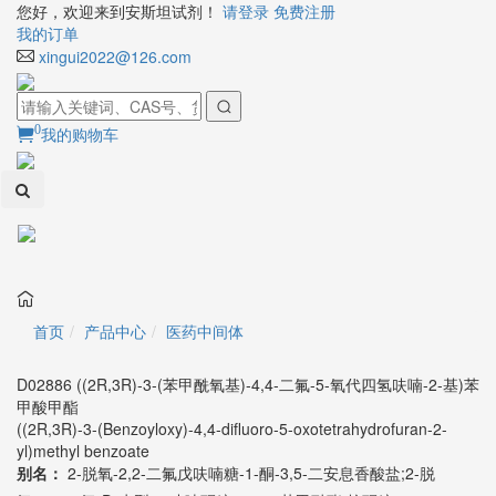
您好，欢迎来到安斯坦试剂！
请登录
免费注册
我的订单
xingui2022@126.com
0
我的购物车
Toggl
naviga
首页
产品中心
医药中间体
D02886 ((2R,3R)-3-(苯甲酰氧基)-4,4-二氟-5-氧代四氢呋喃-2-基)苯
甲酸甲酯
((2R,3R)-3-(Benzoyloxy)-4,4-difluoro-5-oxotetrahydrofuran-2-
yl)methyl benzoate
别名：
2-脱氧-2,2-二氟戊呋喃糖-1-酮-3,5-二安息香酸盐;2-脱