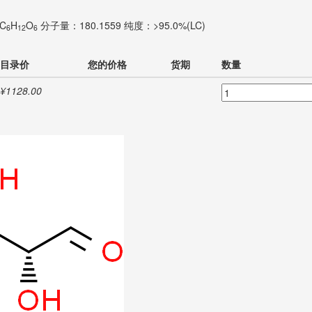
C
H
O
分子量：180.1559
纯度：>95.0%(LC)
6
12
6
目录价
您的价格
货期
数量
¥1128.00