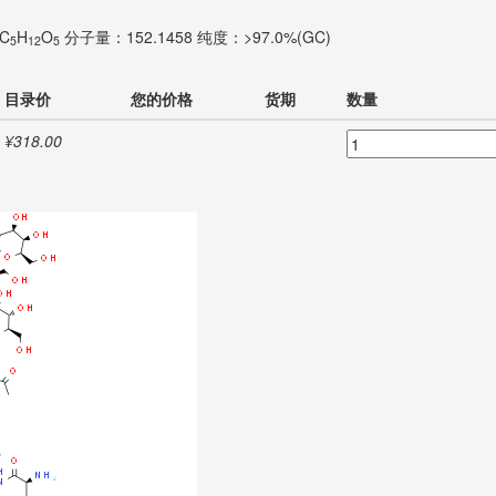
C
H
O
分子量：152.1458
纯度：>97.0%(GC)
5
12
5
目录价
您的价格
货期
数量
¥318.00