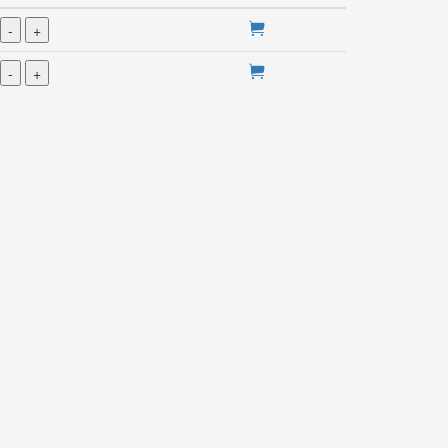
-
+
-
+