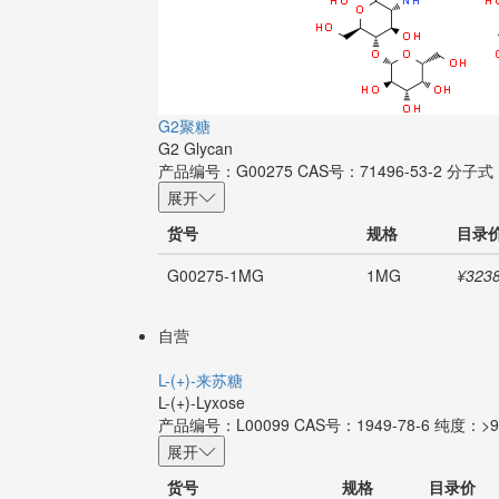
G2聚糖
G2 Glycan
产品编号：G00275
CAS号：71496-53-2
分子式
展开
货号
规格
目录
G00275-1MG
1MG
¥3238
自营
L-(+)-来苏糖
L-(+)-Lyxose
产品编号：L00099
CAS号：1949-78-6
纯度：>98
展开
货号
规格
目录价