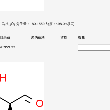
：C
H
O
分子量：180.1559
纯度：>98.0%(LC)
6
12
6
目录价
您的价格
货期
数量
¥1858.00