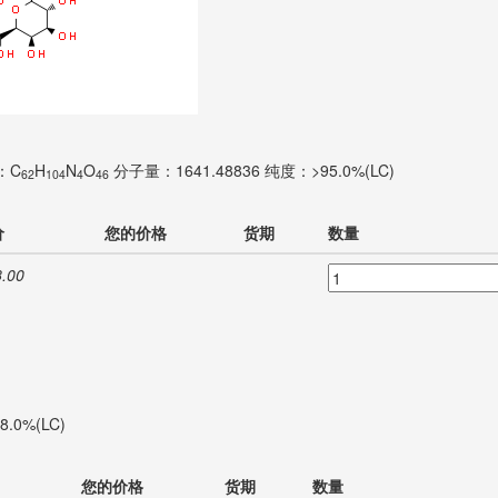
：C
H
N
O
分子量：1641.48836
纯度：>95.0%(LC)
62
104
4
46
价
您的价格
货期
数量
.00
.0%(LC)
您的价格
货期
数量