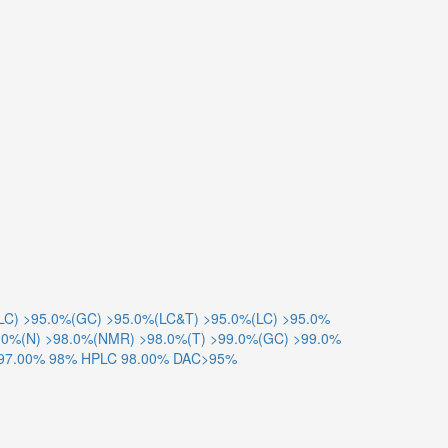
LC)
>95.0%(GC)
>95.0%(LC&T)
>95.0%(LC)
>95.0%
.0%(N)
>98.0%(NMR)
>98.0%(T)
>99.0%(GC)
>99.0%
97.00%
98% HPLC
98.00%
DAC>95%