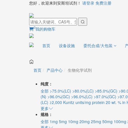
您好，欢迎来到安斯坦试剂！
请登录
免费注册
0
我的购物车
首页
设备设施
委托合成/大包装
首页
产品中心
生物化学试剂
纯度：
全部
>75.0%(LC)
>80.0%(LC)
>85.0%(GC)
>90.
(N)
>96.0%(GC)
>96.0%(LC)
>97.0%(GC)
>97.
(LC)
≥2,000 Kunitz units/mg protein
20 wt. % in
更多
规格：
全部
1mg
5mg
10mg
20mg
25mg
50mg
100mg
更多