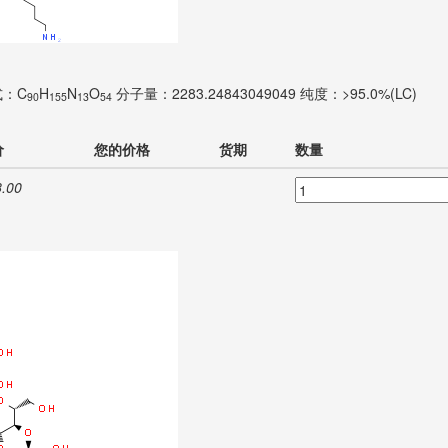
式：C
H
N
O
分子量：2283.24843049049
纯度：>95.0%(LC)
90
155
13
54
价
您的价格
货期
数量
.00