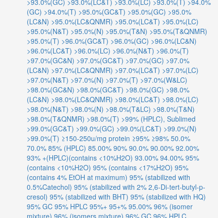
>93.0%(GC)
>93.0%(LC&T)
>93.0%(LC)
>93.0%(T)
>94.0%
(GC)
>94.0%(T)
>95.0%(GC&T)
>95.0%(GC)
>95.0%
(LC&N)
>95.0%(LC&QNMR)
>95.0%(LC&T)
>95.0%(LC)
>95.0%(N&T)
>95.0%(N)
>95.0%(T&N)
>95.0%(T&QNMR)
>95.0%(T)
>96.0%(GC&T)
>96.0%(GC)
>96.0%(LC&N)
>96.0%(LC&T)
>96.0%(LC)
>96.0%(N&T)
>96.0%(T)
>97.0%(GC&N)
>97.0%(GC&T)
>97.0%(GC)
>97.0%
(LC&N)
>97.0%(LC&QNMR)
>97.0%(LC&T)
>97.0%(LC)
>97.0%(N&T)
>97.0%(N)
>97.0%(T)
>97.0%(W&LC)
>98.0%(GC&N)
>98.0%(GC&T)
>98.0%(GC)
>98.0%
(LC&N)
>98.0%(LC&QNMR)
>98.0%(LC&T)
>98.0%(LC)
>98.0%(N&T)
>98.0%(N)
>98.0%(T&LC)
>98.0%(T&N)
>98.0%(T&QNMR)
>98.0%(T)
>99% (HPLC), Sublimed
>99.0%(GC&T)
>99.0%(GC)
>99.0%(LC&T)
>99.0%(N)
>99.0%(T)
≥150-250u/mg protein
≥95%
≥98%
50.0%
70.0%
85% (HPLC)
85.00%
90%
90.0%
90.00%
92.00%
93% +(HPLC)(contains <10%H2O)
93.00%
94.00%
95%
(contains <10%H2O)
95% (contains <17%H2O)
95%
(contains 4% EtOH at maximum)
95% (stabilized with
0.5%Catechol)
95% (stabilized with 2% 2,6-Di-tert-butyl-p-
cresol)
95% (stabilized with BHT)
95% (stabilized with HQ)
95% GC
95% HPLC
95%+
95+%
95.00%
96% (isomer
mixture)
96% (isomers mixture)
96% GC
96% HPLC