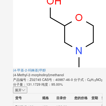
(4-甲基-2-吗啉基)甲醇
(4-Methyl-2-morpholinyl)methanol
产品编号：Z02745
CAS号：40987-46-0
分子式：C
H
NO
6
13
2
分子量：131.1729
纯度：95.00%
展开
货号
规格
目录价
您的价格
货期
数