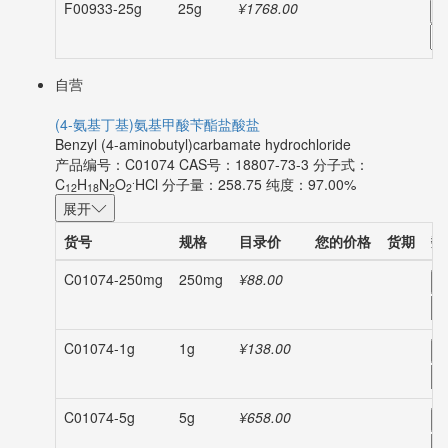
F00933-25g
25g
¥1768.00
-
自营
(4-氨基丁基)氨基甲酸苄酯盐酸盐
Benzyl (4-aminobutyl)carbamate hydrochloride
产品编号：C01074
CAS号：18807-73-3
分子式：
.
C
H
N
O
HCl
分子量：258.75
纯度：97.00%
12
18
2
2
展开
货号
规格
目录价
您的价格
货期
数
C01074-250mg
250mg
¥88.00
-
C01074-1g
1g
¥138.00
-
C01074-5g
5g
¥658.00
-