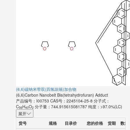
(6,6)碳纳米带双(四氢呋喃)加合物
(6,6)Carbon Nanobelt Bis(tetrahydrofuran) Adduct
产品编号：I00753
CAS号：2245104-25-8
分子式：
C
H
O
分子量：744.915615081787
纯度：>97.0%(LC)
56
40
2
展开
货号
规格
目录价
您的价格
货期
数量