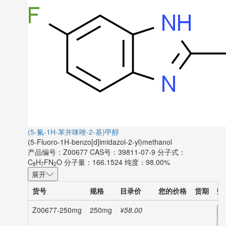
(5-氟-1H-苯并咪唑-2-基)甲醇
(5-Fluoro-1H-benzo[d]imidazol-2-yl)methanol
产品编号：Z00677
CAS号：39811-07-9
分子式：
C
H
FN
O
分子量：166.1524
纯度：98.00%
8
7
2
展开
货号
规格
目录价
您的价格
货期
数
Z00677-250mg
250mg
¥58.00
-