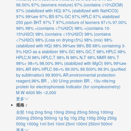
96.00%
97% (isomers mixture)
97% (contains ≤10%DCM)
97% (stabilized with HQ)
97% (stabilized with NaHCO3)
97% 99%ee
97% BS
97% GC
97% HPLC
97% stabilized
250 ppm BHT
97% T
97%,mixture of isomers
97+%
97.00%
98%
98% +(contains <7%H2O)
98% +(contains 10-
15%H2O)
98% (contains <15%H2O)
98% (contains
<7%H2O)
98% (Loss on drying≤5%)
98% (mix)
98%
(stabilized with HQ)
98% 99%ee
98% BS
98% containing 3-
5% H2O as a stabilizer
98% GC
98% GC,T
98% HPLC
98%
HPLC,N
98% HPLC,T
98% N
98% N,T
98% NMR
98% T
98%+
98+%
98.00%
99% (stabilized with MgO)
99% 99%ee
99% AR
99% HPLC
99+%
99.00%
99.500%
99.9% (purified
by sublimation)
99.900%
AR,environmental protection
reagent,96%
BR，>50 U/mg protein
BR，10u nits/mg
protein
for electrophoresis
Indicator (for complexometry)
M.W 4000
Mn ~2,000
更多
规格：
全部
1mg
2mg
5mg
10mg
20mg
25mg
50mg
100mg
200mg
250mg
500mg
1g
5g
10g
25g
100g
200g
250g
500g
1000g
1ml
5ml
10ml
25ml
100ml
250ml
500ml
更多