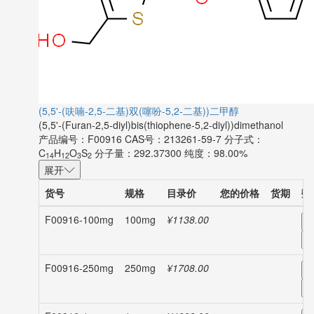
(5,5'-(呋喃-2,5-二基)双(噻吩-5,2-二基))二甲醇
(5,5'-(Furan-2,5-diyl)bis(thiophene-5,2-diyl))dimethanol
产品编号：F00916
CAS号：213261-59-7
分子式：
C
H
O
S
分子量：292.37300
纯度：98.00%
14
12
3
2
展开
货号
规格
目录价
您的价格
货期
数
F00916-100mg
100mg
¥1138.00
-
F00916-250mg
250mg
¥1708.00
-