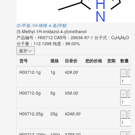
(5-甲基-1H-咪唑-4-基)甲醇
(5-Methyl-1H-imidazol-4-yl)methanol
产品编号：H00712
CAS号：29636-87-1
分子式：C
H
N
O
5
8
2
分子量：112.1298
纯度：98.00%
展开
货号
规格
目录价
您的价格
货期
数量
H00712-1g
1g
¥28.00
-
+
H00712-5g
5g
¥58.00
-
+
H00712-25g
25g
¥248.00
-
+
H00712-100g
100g
¥758.00