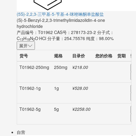
(5S)-2,2,3-三甲基-5-苄基-4-咪唑啉酮单盐酸盐
(S)-5-Benzyl-2,2,3-trimethylimidazolidin-4-one
hydrochloride
产品编号：T01962
CAS号：278173-23-2
分子式：
.
C
H
N
O
HCl
分子量：254.75576
纯度：98.00%
13
18
2
展开
货号
规格
目录价
您的价格
货期
数
T01962-250mg
250mg
¥218.00
-
T01962-1g
1g
¥528.00
-
T01962-5g
5g
¥2258.00
-
自营