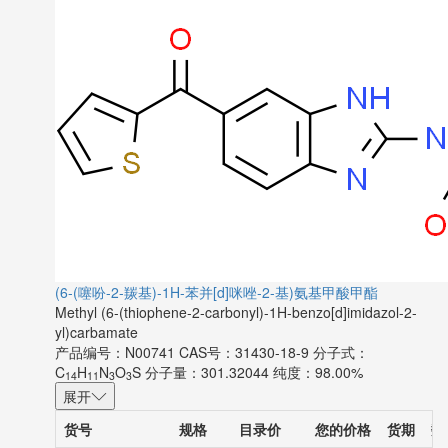
(6-(噻吩-2-羰基)-1H-苯并[d]咪唑-2-基)氨基甲酸甲酯
Methyl (6-(thiophene-2-carbonyl)-1H-benzo[d]imidazol-2-
yl)carbamate
产品编号：N00741
CAS号：31430-18-9
分子式：
C
H
N
O
S
分子量：301.32044
纯度：98.00%
14
11
3
3
展开
货号
规格
目录价
您的价格
货期
数