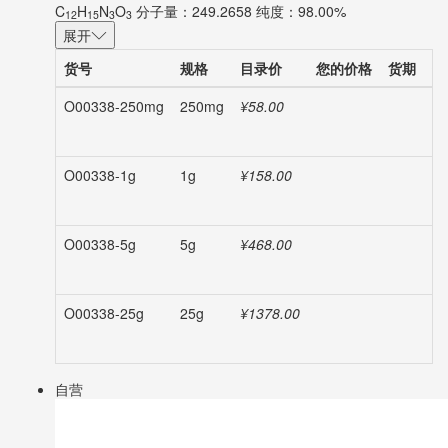
C
H
N
O
分子量：249.2658
纯度：98.00%
12
15
3
3
展开
货号
规格
目录价
您的价格
货期
数
O00338-250mg
250mg
¥58.00
-
O00338-1g
1g
¥158.00
-
O00338-5g
5g
¥468.00
-
O00338-25g
25g
¥1378.00
-
自营