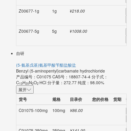
Z00677-1g
1g
¥218.00
-
Z00677-5g
5g
¥1008.00
-
自研
(5-氨基戊基)氨基甲酸苄酯盐酸盐
Benzyl (5-aminopentyl)carbamate hydrochloride
产品编号：C01075
CAS号：18807-74-4
分子式：
.
C
H
N
O
HCl
分子量：272.77
纯度：98.00%
13
20
2
2
展开
货号
规格
目录价
您的价格
货期
数
C01075-100mg
100mg
¥86.00
-
C01075-250mg
250mg
¥141.00