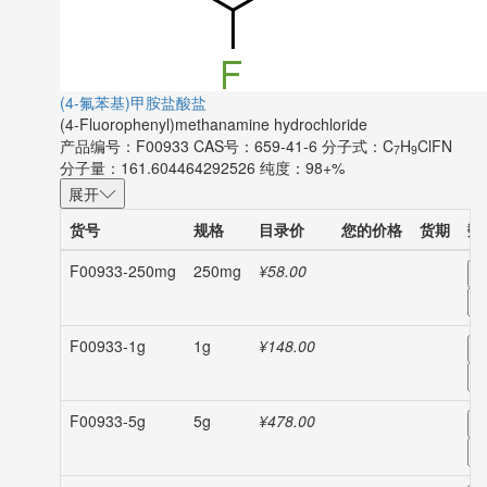
(4-氟苯基)甲胺盐酸盐
(4-Fluorophenyl)methanamine hydrochloride
产品编号：F00933
CAS号：659-41-6
分子式：C
H
ClFN
7
9
分子量：161.604464292526
纯度：98+%
展开
货号
规格
目录价
您的价格
货期
数
F00933-250mg
250mg
¥58.00
-
F00933-1g
1g
¥148.00
-
F00933-5g
5g
¥478.00
-