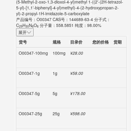
(5-Methyl-2-oxo-1,3-dioxol-4-yl)methyl 1-((2'-(2H-tetrazol-
5-yl)-[1,1'-biphenyl]-4-yl)methyl)-4-(2-hydroxypropan-2-
yl)-2-propyl-1H-imidazole-5-carboxylate
产品编号：O00347
CAS号：144689-63-4
分子式：
C
H
N
O
分子量：558.5851
纯度：98.00%
29
30
6
6
展开
货号
规格
目录价
您的价格
货期
数
O00347-100mg
100mg
¥28.00
-
O00347-1g
1g
¥58.00
-
O00347-5g
5g
¥178.00
-
O00347-25g
25g
¥598.00
-